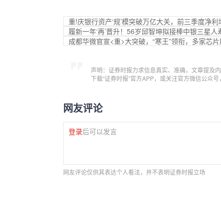
重!庆银行资产‘规’模突破万亿大关，前三季度净利
履新一年‘再’晋升！56岁邱智坤拟接棒中银三星人
成都华微官宣<重>大突破，“寒王”领衔，多家芯
声明：证券时报力求信息真实、准确，文章提及内
下载“证券时报”官方APP，或关注官方微信公众
网友评论
登录
后可以发言
网友评论仅供其表达个人看法，并不表明证券时报立场