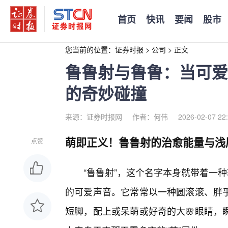
首页
快讯
要闻
股市
您当前的位置：
证券时报
>
公司
>
正文
鲁鲁射与鲁鲁：当可爱
的奇妙碰撞
来源：证券时报网
作者：何伟
2026-02-07 22
萌即正义！鲁鲁射的治愈能量与浅
点赞
“鲁鲁射”，这个名字本身就带着一
的可爱声音。它常常以一种圆滚滚、胖
短脚，配上或呆萌或好奇的大🌸眼睛，