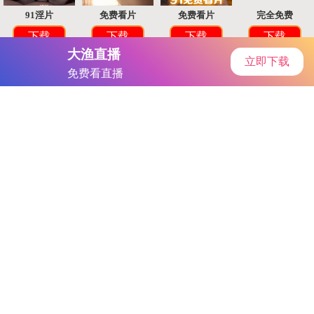
首页
手游资讯
手游教程
手机游戏
探秘原神：石板之谜解密，四大区域寻宝记
作者：PHET中文版官网登录入口-黑人
发表时间：2026-04-30
22:37:57
阅读量:
885606
PHET中文版官网登录入口-黑人 想要揭开原神神秘古老的石
板任务之谜？许多玩家对此感到疑惑，今天本站编辑将为您揭晓
原神古老石板任务的完成秘籍，错过将是一大遗憾！
原神古老石板任务完成秘籍
本人已顺利完成此任务，现将石板位置及触发任务点分享给
大家，并顺带完成成就“放狗归山”，敬请关注。
首先，让我们确认一下位置信息。