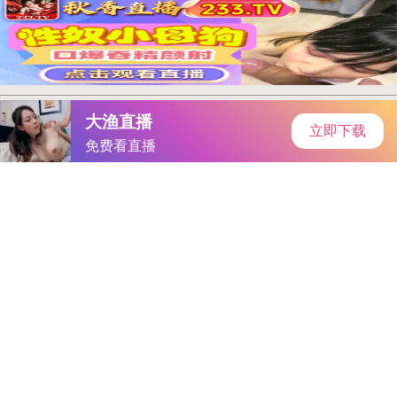
首页
手游资讯
手游教程
手机游戏
《刀塔传奇》巅峰竞技场后排英雄新策略：白虎、小黑领衔，火
枪亚龙强力推荐
作者：-蝴蝶传媒
发表时间：2026-04-30 22:41:13
阅读量:
213382
探寻《刀塔传奇》巅峰竞技场中的后排英雄新策略，一场更
加紧张刺激的战斗即将展开。随着英雄阵容的扩大，战场上的变
化更加丰富多彩，英雄搭配的灵活性也显著增强。今天，我们就
来聊聊如何在巅峰竞技场中挑选后排英雄。
阵容核心：
白虎、小黑、光法