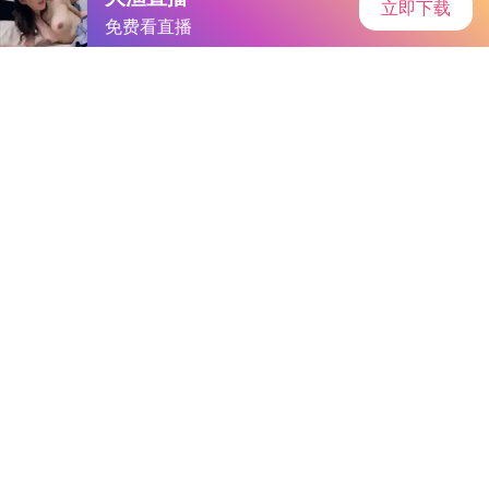
首页
手游资讯
手游教程
手机游戏
怎么下载黄色应用｜净化网络，共筑安全：拒绝不良应用，守护
心灵净土
作者：-草莓+丝瓜
发表时间：2026-05-01 01:53:37
阅读量:
847273
-草莓+丝瓜随着互联网的普及，手机应用市场日益丰富，但随之
而来的是一些违规应用的滋生。本文将探讨如何避免下载不良信
息，并提醒广大用户注意网络安全。
网络安全，不容忽视
警惕非法应用
“怎么下载黄色应用？”这样的问题虽然看似无害，但实际上却涉
及到了网络安全和法律问题。黄色应用往往含有大量违法违规内
容，不仅会污染网络环境，还会对用户的身心健康造成严重影
响。