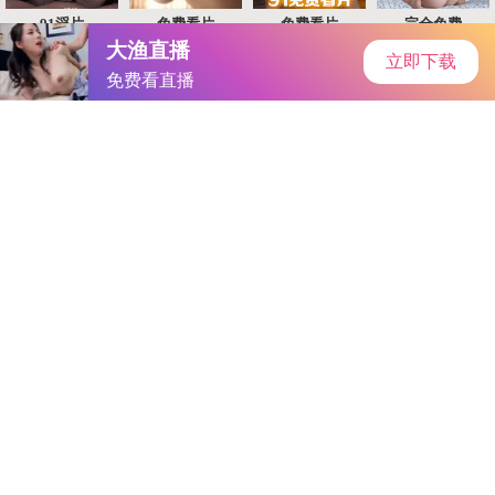
首页
手游资讯
手游教程
手机游戏
花季v3.0.3.2
作者：歪歪漫画进入入口页面-免费看大片的APP
发表时间：
2026-05-01 02:02:00
阅读量:
281503
歪歪漫画进入入口页面-免费看大片的APP随着科技的发展，游
戏行业也在不断进步。今天，我们要为大家介绍的是一款备受瞩
目的校园恋爱模拟游戏——《花季v3.0.3.2》。这款游戏以其独
特的青春校园主题，吸引了无数玩家的关注。接下来，就让我们
一起走进《花季v3.0.3.2》，感受那份纯真的校园爱情吧。
一、游戏背景
《花季v3.0.3.2》的故事发生在一个充满活力的大学校园。玩家
将扮演一名新生，在这里结识各式各样的同学，展开一段段浪漫